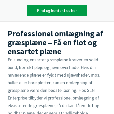
Isoleret skur fundament
Kantafgrænsning
Find og kontakt os her
Højvandslukker
Punktfundament
Indkørsel
Isolering af kælder
Professionel omlægning af
Sandpude fundament
Terrasse
Nedsivningsanlæg
græsplæne – Få en flot og
Støbning af sokkel
Pigstensbelægning
Omfangsdræn
ensartet plæne
Terrænregulering
Rådhusbelægning
En sund og ensartet græsplæne kræver en solid
Overfladevand
bund, korrekt pleje og jævn overflade. Hvis din
Støttemur
Separering af spildevand og regnvand
nuværende plæne er fyldt med ujævnheder, mos,
huller eller bare pletter, kan en omlægning af
Stendige
Rottespærre
græsplæne være den bedste løsning. Hos SLN
TV-inspektion
Enterprise tilbyder vi professionel omlægning af
eksisterende græsplæne, så du kan få en flot og
Pumpebrønde
holdbar plæne, der er nem at vedligeholde.