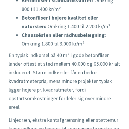
Betonfliser i standardkvalitet:
Omkring
800 til 1.400 kr/m²
Betonfliser i højere kvalitet eller
natursten:
Omkring 1.400 til 2.200 kr/m²
Chaussésten eller rådhusbelægning:
Omkring 1.800 til 3.000 kr/m²
En typisk indkørsel på 40 m² i gode betonfliser
lander oftest et sted mellem 40.000 og 65.000 kr alt
inkluderet. Større indkørsler får en bedre
kvadratmeterpris, mens mindre projekter typisk
ligger højere pr. kvadratmeter, fordi
opstartsomkostninger fordeler sig over mindre
areal.
Linjedræn, ekstra kantafgrænsning eller støttemur
langs indkørslen lægges til som separate poster og