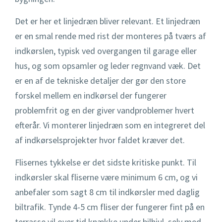
Det er her et linjedræn bliver relevant. Et linjedræn
er en smal rende med rist der monteres på tværs af
indkørslen, typisk ved overgangen til garage eller
hus, og som opsamler og leder regnvand væk. Det
er en af de tekniske detaljer der gør den store
forskel mellem en indkørsel der fungerer
problemfrit og en der giver vandproblemer hvert
efterår. Vi monterer linjedræn som en integreret del
af indkørselsprojekter hvor faldet kræver det.
Flisernes tykkelse er det sidste kritiske punkt. Til
indkørsler skal fliserne være minimum 6 cm, og vi
anbefaler som sagt 8 cm til indkørsler med daglig
biltrafik. Tynde 4-5 cm fliser der fungerer fint på en
terrasse vil over tid knække under bilhjul, selv med