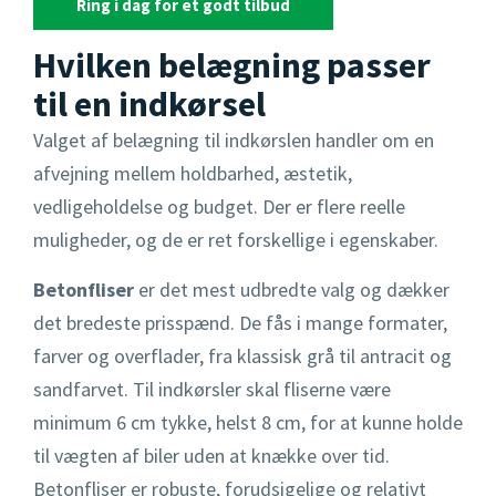
Ring i dag for et godt tilbud
Rensebrønd
Hvilken belægning passer
Sandfangsbrønd
til en indkørsel
Valget af belægning til indkørslen handler om en
Skelbrønd
afvejning mellem holdbarhed, æstetik,
vedligeholdelse og budget. Der er flere reelle
muligheder, og de er ret forskellige i egenskaber.
Betonfliser
er det mest udbredte valg og dækker
det bredeste prisspænd. De fås i mange formater,
farver og overflader, fra klassisk grå til antracit og
sandfarvet. Til indkørsler skal fliserne være
minimum 6 cm tykke, helst 8 cm, for at kunne holde
til vægten af biler uden at knække over tid.
Betonfliser er robuste, forudsigelige og relativt