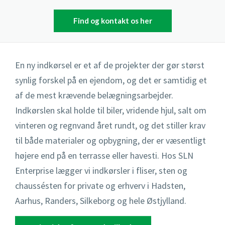
Isoleret skur fundament
Kantafgrænsning
Find og kontakt os her
Højvandslukker
Punktfundament
Indkørsel
Isolering af kælder
En ny indkørsel er et af de projekter der gør størst
Sandpude fundament
Terrasse
Nedsivningsanlæg
synlig forskel på en ejendom, og det er samtidig et
Støbning af sokkel
Pigstensbelægning
af de mest krævende belægningsarbejder.
Omfangsdræn
Indkørslen skal holde til biler, vridende hjul, salt om
Terrænregulering
Rådhusbelægning
Overfladevand
vinteren og regnvand året rundt, og det stiller krav
til både materialer og opbygning, der er væsentligt
Støttemur
Separering af spildevand og regnvand
højere end på en terrasse eller havesti. Hos SLN
Stendige
Rottespærre
Enterprise lægger vi indkørsler i fliser, sten og
chaussésten for private og erhverv i Hadsten,
TV-inspektion
Aarhus, Randers, Silkeborg og hele Østjylland.
Pumpebrønde