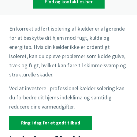
Find og kontakt os her
Isoleret skur fundament
Kantafgrænsning
Højvandslukker
Punktfundament
Indkørsel
En korrekt udført isolering af kælder er afgørende
Isolering af kælder
for at beskytte dit hjem mod fugt, kulde og
Sandpude fundament
Terrasse
Nedsivningsanlæg
energitab. Hvis din kælder ikke er ordentligt
isoleret, kan du opleve problemer som kolde gulve,
Støbning af sokkel
Pigstensbelægning
Omfangsdræn
træk og fugt, hvilket kan føre til skimmelsvamp og
Terrænregulering
Rådhusbelægning
Overfladevand
strukturelle skader.
Støttemur
Separering af spildevand og regnvand
Ved at investere i professionel kælderisolering kan
du forbedre dit hjems indeklima og samtidig
Stendige
Rottespærre
reducere dine varmeudgifter.
TV-inspektion
Ring i dag for et godt tilbud
Pumpebrønde